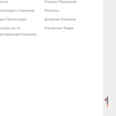
вости
Главное Управление
езентация о Компании
Филиалы
део Презентация
Дочерние Компании
ководство по
Контактная Форма
ентификации Компании