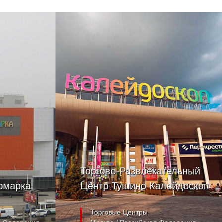
Торгово-Развлекательный
рмарка
Центр Тушино Калейдоскоп
Торговые Центры