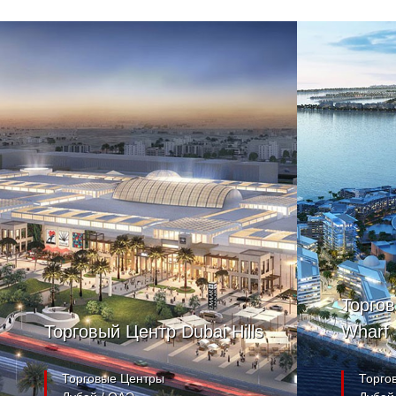
Торгов
Торговый Центр Dubai Hills
Wharf
Торговые Центры
Торго