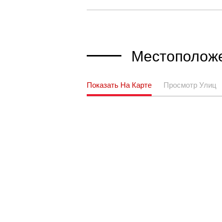
Местополож
Показать На Карте
Просмотр Улиц