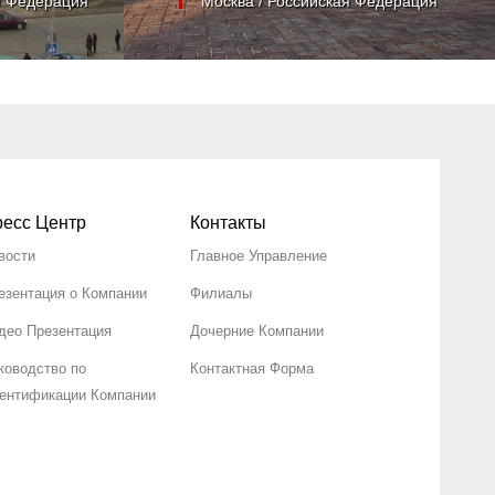
я Федерация
Москва / Российская Федерация
есс Центр
Контакты
вости
Главное Управление
езентация о Компании
Филиалы
део Презентация
Дочерние Компании
ководство по
Контактная Форма
ентификации Компании