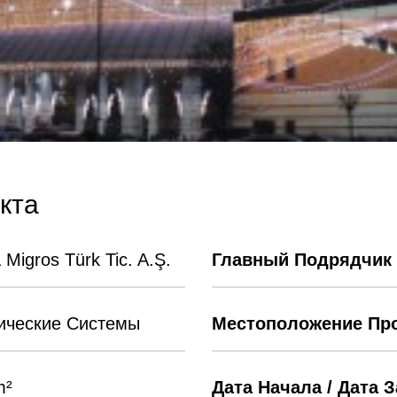
кта
Migros Türk Tic. A.Ş.
Главный Подрядчик 
ические Системы
Местоположение Про
m²
Дата Начала / Дата 