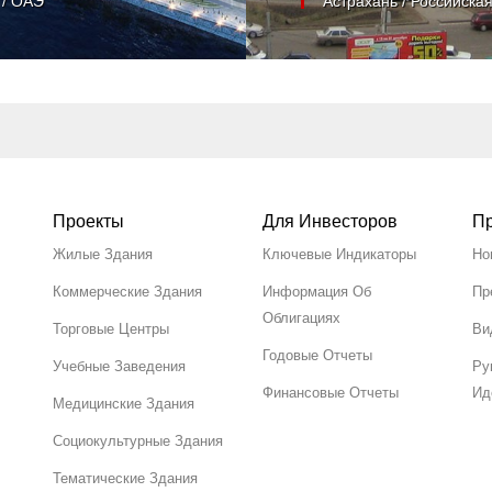
 / ОАЭ
Астрахань / Российска
Проекты
Для Инвесторов
Пр
Жилые Здания
Ключевые Индикаторы
Но
Коммерческие Здания
Информация Об
Пр
Облигациях
Торговые Центры
Ви
Годовые Отчеты
Учебные Заведения
Ру
Финансовые Отчеты
Ид
Медицинские Здания
Социокультурные Здания
Тематические Здания